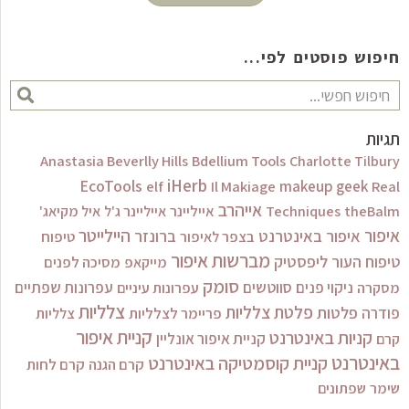
חיפוש פוסטים לפי...
חיפוש
תגיות
Anastasia Beverlly Hills
Bdellium Tools
Charlotte Tilbury
iHerb
EcoTools
elf
Il Makiage
makeup geek
Real
אייהרב
theBalm
Techniques
אייליינר
אייליינר ג'ל
איל מקיאג'
היילייטר
איפור
איפור באינטרנט
ברונזר
טיפוח
בצפר לאיפור
מברשות איפור
ליפסטיק
טיפוח העור
מסיכה לפנים
מייקאפ
סומק
סווטשים
ניקוי פנים
עפרונות שפתיים
מסקרה
עפרונות עיניים
צלליות
פלטת צלליות
פלטות
פודרה
פריימר לצלליות
צלליות
קניית איפור
קניות באינטרנט
קניית איפור אונליין
קרם
באינטרנט
קניית קוסמטיקה באינטרנט
קרם הגנה
קרם לחות
שימר
שפתונים