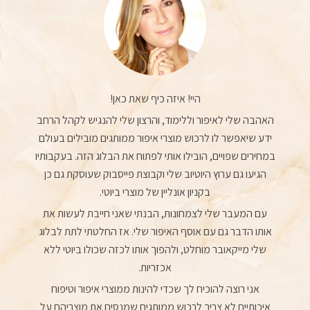
היי! איזה כיף שאת כאן!
האהבה שלי לאיפור וללימוד, והרצון שלי להנגיש לקהל הרחב
ידע שיאפשר לו לרכוש מוצרי איפור ממותגים מובילים בעולם
במחירים שפויים, הובילו אותי לפתוח את הבלוג הזה. בעקבותיו
הגיעו גם ערוץ היוטיוב שלי וקבוצת פייסבוק שעוסקת גם כן
בקניון אונליין של מוצרי ביוטי.
עם המעבר שלי לצמחונות, הבנתי שאני חייבת לעשות את
אותו הדבר גם עם אוסף האיפור שלי. אז החלטתי לתת לבלוג
שלי מייקאובר מוחלט, ולהפוך אותו לכזה שכולו ביוטי ללא
אכזריות.
אני רוצה להוכיח לך שכדי להינות ממוצרי איפור וטיפוח
איכותיים לא צריך לרכוש ממותגים שמנסים את מוצריהם על