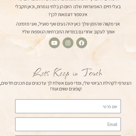
בעלי חיים. האפשרויות שלנו היום הן בלתי נגמרות, וכאן תקבלי
אינספור דוגמאות לכך!
אני מקווה שהזמן שלך כאן יהיה נעים ואף מועיל, ואני מזמינה
אותך לעקוב אחרי גם במדיות החברתיות הנוספות שלי!
Y
I
F
o
n
a
u
s
c
t
t
e
u
a
b
Lets Keep in Touch
b
g
o
e
r
o
הצטרפי לקהילת הביוטי שלי, ומדי פעם אשלח לך עדכונים עם תכנים חדשים,
a
k
קופונים שווים ועוד!
m
Email