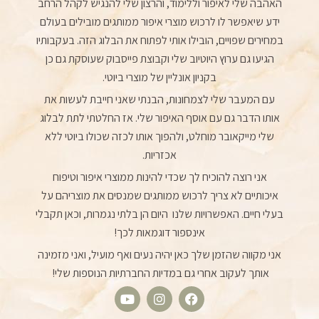
האהבה שלי לאיפור וללימוד, והרצון שלי להנגיש לקהל הרחב
ידע שיאפשר לו לרכוש מוצרי איפור ממותגים מובילים בעולם
במחירים שפויים, הובילו אותי לפתוח את הבלוג הזה. בעקבותיו
הגיעו גם ערוץ היוטיוב שלי וקבוצת פייסבוק שעוסקת גם כן
בקניון אונליין של מוצרי ביוטי.
עם המעבר שלי לצמחונות, הבנתי שאני חייבת לעשות את
אותו הדבר גם עם אוסף האיפור שלי. אז החלטתי לתת לבלוג
שלי מייקאובר מוחלט, ולהפוך אותו לכזה שכולו ביוטי ללא
אכזריות.
אני רוצה להוכיח לך שכדי להינות ממוצרי איפור וטיפוח
איכותיים לא צריך לרכוש ממותגים שמנסים את מוצריהם על
בעלי חיים. האפשרויות שלנו היום הן בלתי נגמרות, וכאן תקבלי
אינספור דוגמאות לכך!
אני מקווה שהזמן שלך כאן יהיה נעים ואף מועיל, ואני מזמינה
אותך לעקוב אחרי גם במדיות החברתיות הנוספות שלי!
Y
I
F
o
n
a