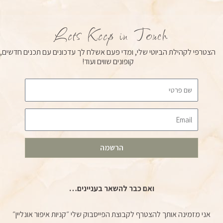
u
s
c
t
t
e
u
a
b
Lets Keep in Touch
b
g
o
e
r
o
הצטרפי לקהילת הביוטי שלי, ומדי פעם אשלח לך עדכונים עם תכנים חדשים,
a
k
קופונים שווים ועוד!
m
Email
הרשמה
ואם כבר להשאר בעניינים…
אני מזמינה אותך להצטרף לקבוצת הפייסבוק שלי ״קניות איפור אונליין״