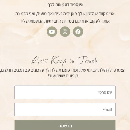
אינספור דוגמאות לכך!
אני מקווה שהזמן שלך כאן יהיה נעים ואף מועיל, ואני מזמינה
אותך לעקוב אחרי גם במדיות החברתיות הנוספות שלי!
Y
I
F
o
n
a
u
s
c
t
t
e
u
a
b
Lets Keep in Touch
b
g
o
e
r
o
הצטרפי לקהילת הביוטי שלי, ומדי פעם אשלח לך עדכונים עם תכנים חדשים,
a
k
קופונים שווים ועוד!
m
Email
הרשמה