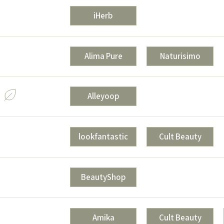
iHerb
Alima Pure
Naturisimo
Alleyoop
lookfantastic
Cult Beauty
BeautyShop
Amika
Cult Beauty