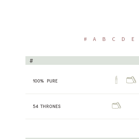
#
A
B
C
D
E
#
100% PURE
54 THRONES