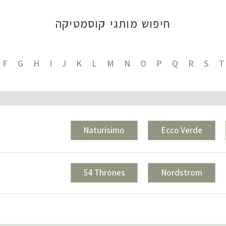
חיפוש מותגי קוסמטיקה
F
G
H
I
J
K
L
M
N
O
P
Q
R
S
T
Naturisimo
Ecco Verde
54 Thrones
Nordstrom