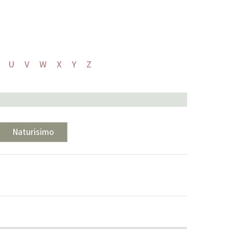
U
V
W
X
Y
Z
Naturisimo