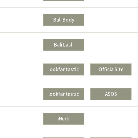
Bali Body
Bali Lash
lookfantastic
Officia Site
lookfantastic
ASOS
iHerb