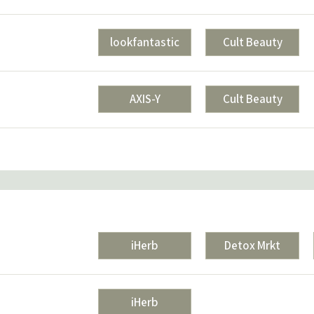
lookfantastic
Cult Beauty
AXIS-Y
Cult Beauty
iHerb
Detox Mrkt
iHerb