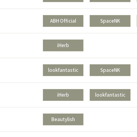
ABH Official
SpaceNK
iHerb
lookfantastic
SpaceNK
iHerb
lookfantastic
Beautylish