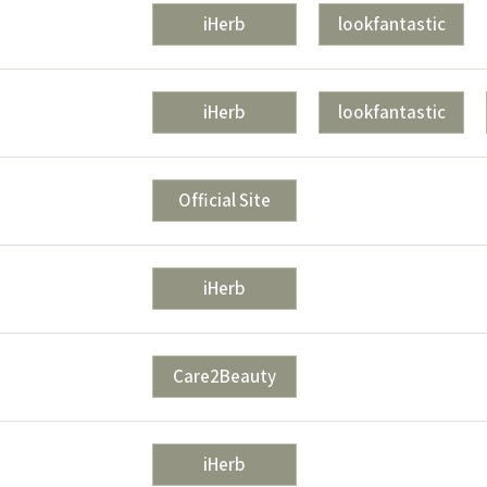
iHerb
lookfantastic
iHerb
lookfantastic
Official Site
iHerb
Care2Beauty
iHerb