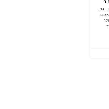
ור
תי המון
אימים
וקר
ר