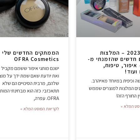
אייהרב 2023 – המלצות
הממתקים החדשים שלי מ
 חדשים שהזמנתי מ-
OFRA Cosmetics
iH – איפור, טיפוח,
ישנם מותגי איפור ששמם מקביל ל
ועוד!
ואת יודעת שאם שמת ידך על מוצ
 וכיפית במיוחד מאייהרב.
שלהם, מרבית הסיכויים הם שלא
ים המלצות למוצרים שממש
תתאכזבי. כזה הוא מבחינתי המותג
ן החורף הזה!
OFRA. עפרה,
סט המלא »
לקריאת הפוסט המלא »