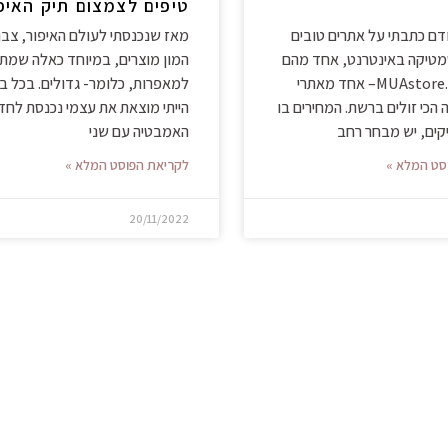
טיפים לצמצום תיק האיפ
ם כתבתי על אתרים טובים
מאז שנכנסתי לעולם האיפור, צבר
סמטיקה באינטרנט, אחד מהם
המון מוצרים, במיוחד כאלה שמת
הוא MUAstore.co.uk– אחד מאתרי
למאפרות, כלומר- גדולים. בכל ב
הכי זולים ברשת. המחירים בו
הייתי מוצאת את עצמי נכנסת לחד
ים, יש מבחר רחב
האמבטיה עם שני
סט המלא »
לקריאת הפוסט המלא »
20/11/2022