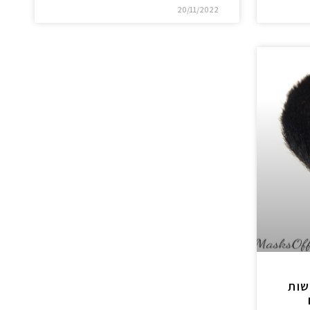
20/11/2022
שות
גם