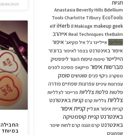
תגיות
18/06/2023
Anastasia Beverlly Hills
Bdellium
EcoTools
Tools
Charlotte Tilbury
iHerb
elf
Il Makiage
makeup geek
אייהרב
Real Techniques
theBalm
איפור
אייליינר
אייליינר ג'ל
איל מקיאג'
איפור באינטרנט
ברונזר
בצפר לאיפור
היילייטר
ליפסטיק
טיפוח העור
טיפוח
מברשות איפור
מסיכה לפנים
מייקאפ
סומק
סווטשים
ניקוי פנים
מסקרה
עפרונות שפתיים
פודרה
עפרונות עיניים
פלטת צלליות
פלטות
פריימר לצלליות
צלליות
קניות באינטרנט
צלליות קרם
קניית איפור
קניית איפור אונליין
באינטרנט
קניית קוסמטיקה
באינטרנט
החבילה 
קרם הגנה
קרם לחות
שימר
שפתונים