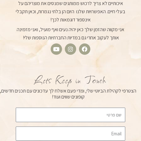
איכותיים לא צריך לרכוש ממותגים שמנסים את מוצריהם על
בעלי חיים. האפשרויות שלנו היום הן בלתי נגמרות, וכאן תקבלי
אינספור דוגמאות לכך!
אני מקווה שהזמן שלך כאן יהיה נעים ואף מועיל, ואני מזמינה
אותך לעקוב אחרי גם במדיות החברתיות הנוספות שלי!
Y
I
F
o
n
a
u
s
c
t
t
e
u
a
b
Lets Keep in Touch
b
g
o
e
r
o
הצטרפי לקהילת הביוטי שלי, ומדי פעם אשלח לך עדכונים עם תכנים חדשים,
a
k
קופונים שווים ועוד!
m
Email