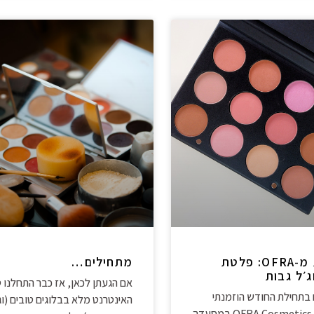
הפתעות מ-OFRA: פלטת
מתחילים…
׳ל גבות
אם הגעתן לכאן, אז כבר התחלנו ט
שם בתחילת החודש הוזמנתי
האינטרנט מלא בבלוגים טובים (וג
לאירוע של OFRA Cosmetics במסעדה