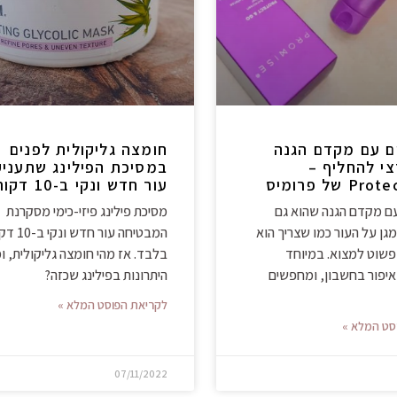
ם עם מקדם הגנה
חומצה גליקולית לפנים
י להחליף –
במסיכת הפילינג שתעניק
 של פרומיס
עור חדש ונקי ב-10 דקות!
עם מקדם הגנה שהוא גם
מסיכת פילינג פיזי-כימי מסקרנת
גן על העור כמו שצריך הוא
המבטיחה עור חדש ו
פשוט למצוא. במיוחד
בלבד. אז מהי חומצה גליקולית, ו
איפור בחשבון, ומחפשים
היתרונות בפילינג שכזה?
לקריאת הפוסט המלא »
סט המלא »
07/11/2022