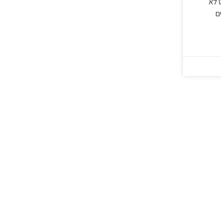
 לא
ם