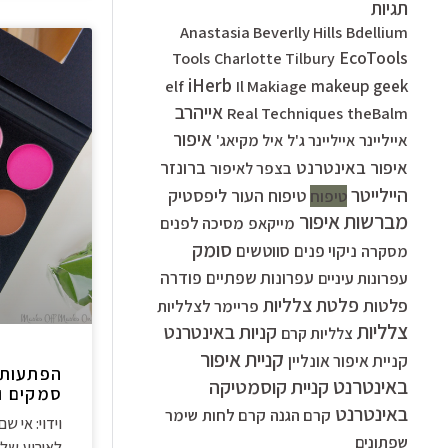
תגיות
Anastasia Beverlly Hills
Bdellium
EcoTools
Tools
Charlotte Tilbury
iHerb
elf
Il Makiage
makeup geek
אייהרב
Real Techniques
theBalm
איפור
אייליינר
אייליינר ג'ל
איל מקיאג'
איפור באינטרנט
ברונזר
בצפר לאיפור
היילייטר
ליפסטיק
טיפוח העור
טיפוח
מברשות איפור
מסיכה לפנים
מייקאפ
סומק
סווטשים
ניקוי פנים
מסקרה
עפרונות שפתיים
פודרה
עפרונות עיניים
פלטת צלליות
פלטות
פריימר לצלליות
צלליות
קניות באינטרנט
צלליות קרם
קניית איפור
קניית איפור אונליין
באינטרנט
קניית קוסמטיקה
סמקים וג
באינטרנט
קרם הגנה
קרם לחות
שימר
וידוי: אי 
שפתונים