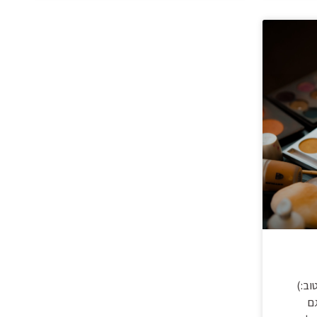
וב:)
ם