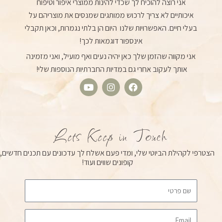
אני רוצה להוכיח לך שכדי להינות ממוצרי איפור וטיפוח
איכותיים לא צריך לרכוש ממותגים שמנסים את מוצריהם על
בעלי חיים. האפשרויות שלנו היום הן בלתי נגמרות, וכאן תקבלי
אינספור דוגמאות לכך!
אני מקווה שהזמן שלך כאן יהיה נעים ואף מועיל, ואני מזמינה
אותך לעקוב אחרי גם במדיות החברתיות הנוספות שלי!
Y
I
F
o
n
a
u
s
c
t
t
e
u
a
b
Lets Keep in Touch
b
g
o
e
r
o
הצטרפי לקהילת הביוטי שלי, ומדי פעם אשלח לך עדכונים עם תכנים חדשים,
a
k
קופונים שווים ועוד!
m
Email