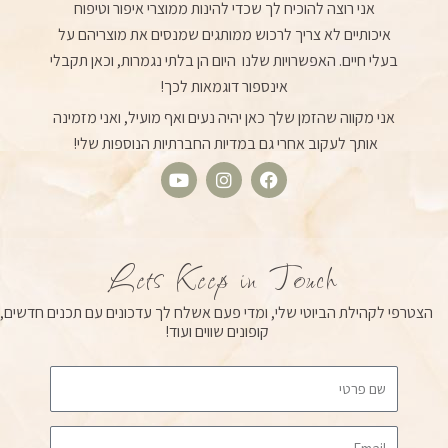
אני רוצה להוכיח לך שכדי להינות ממוצרי איפור וטיפוח
איכותיים לא צריך לרכוש ממותגים שמנסים את מוצריהם על
בעלי חיים. האפשרויות שלנו היום הן בלתי נגמרות, וכאן תקבלי
אינספור דוגמאות לכך!
אני מקווה שהזמן שלך כאן יהיה נעים ואף מועיל, ואני מזמינה
אותך לעקוב אחרי גם במדיות החברתיות הנוספות שלי!
Y
I
F
o
n
a
u
s
c
t
t
e
u
a
b
Lets Keep in Touch
b
g
o
e
r
o
הצטרפי לקהילת הביוטי שלי, ומדי פעם אשלח לך עדכונים עם תכנים חדשים,
a
k
קופונים שווים ועוד!
m
Email