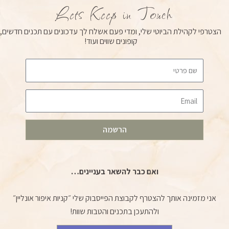
u
a
b
Lets Keep in Touch
b
g
o
e
r
o
הצטרפי לקהילת הביוטי שלי, ומדי פעם אשלח לך עדכונים עם תכנים חדשים,
a
k
קופונים שווים ועוד!
m
Email
הרשמה
ואם כבר להשאר בעניינים…
אני מזמינה אותך להצטרף לקבוצת הפייסבוק שלי ״קניות איפור אונליין״
ולהתעכן בתכנים והטבות שוות!