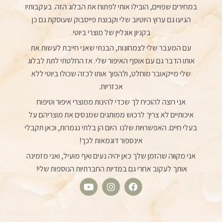
במחירים שפויים, הובילו אותי לפתוח את הבלוג הזה. בעקבותיו
הגיעו גם ערוץ היוטיוב שלי וקבוצת פייסבוק שעוסקת גם כן
בקניון אונליין של מוצרי ביוטי.
עם המעבר שלי לצמחונות, הבנתי שאני חייבת לעשות את
אותו הדבר גם עם אוסף האיפור שלי. אז החלטתי לתת לבלוג
שלי מייקאובר מוחלט, ולהפוך אותו לכזה שכולו ביוטי ללא
אכזריות.
אני רוצה להוכיח לך שכדי להינות ממוצרי איפור וטיפוח
איכותיים לא צריך לרכוש ממותגים שמנסים את מוצריהם על
בעלי חיים. האפשרויות שלנו היום הן בלתי נגמרות, וכאן תקבלי
אינספור דוגמאות לכך!
אני מקווה שהזמן שלך כאן יהיה נעים ואף מועיל, ואני מזמינה
אותך לעקוב אחרי גם במדיות החברתיות הנוספות שלי!
Y
I
F
o
n
a
u
s
c
t
t
e