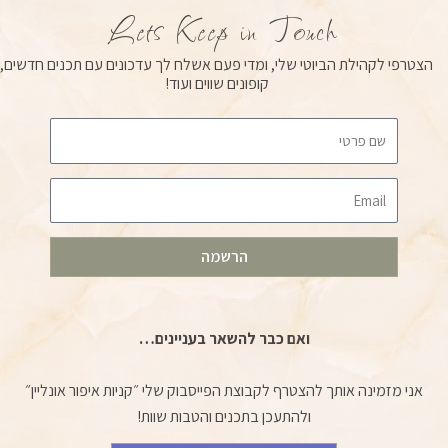
u
a
b
Lets Keep in Touch
b
g
o
e
r
o
הצטרפי לקהילת הביוטי שלי, ומדי פעם אשלח לך עדכונים עם תכנים חדשים,
a
k
קופונים שווים ועוד!
m
Email
הרשמה
ואם כבר להשאר בעניינים…
אני מזמינה אותך להצטרף לקבוצת הפייסבוק שלי ״קניות איפור אונליין״
ולהתעכן בתכנים והטבות שוות!