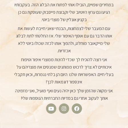
במחירים שפויים, הובילו אותי לפתוח את הבלוג הזה. בעקבותיו
הגיעו גם ערוץ היוטיוב שלי וקבוצת פייסבוק שעוסקת גם כן
בקניון אונליין של מוצרי ביוטי.
עם המעבר שלי לצמחונות, הבנתי שאני חייבת לעשות את
אותו הדבר גם עם אוסף האיפור שלי. אז החלטתי לתת לבלוג
שלי מייקאובר מוחלט, ולהפוך אותו לכזה שכולו ביוטי ללא
אכזריות.
אני רוצה להוכיח לך שכדי להינות ממוצרי איפור וטיפוח
איכותיים לא צריך לרכוש ממותגים שמנסים את מוצריהם על
בעלי חיים. האפשרויות שלנו היום הן בלתי נגמרות, וכאן תקבלי
אינספור דוגמאות לכך!
אני מקווה שהזמן שלך כאן יהיה נעים ואף מועיל, ואני מזמינה
אותך לעקוב אחרי גם במדיות החברתיות הנוספות שלי!
Y
I
F
o
n
a
u
s
c
t
t
e