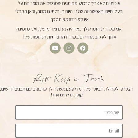
איכותיים לא צריך לרכוש ממותגים שמנסים את מוצריהם על
בעלי חיים. האפשרויות שלנו היום הן בלתי נגמרות, וכאן תקבלי
אינספור דוגמאות לכך!
אני מקווה שהזמן שלך כאן יהיה נעים ואף מועיל, ואני מזמינה
אותך לעקוב אחרי גם במדיות החברתיות הנוספות שלי!
Y
I
F
o
n
a
u
s
c
t
t
e
u
a
b
Lets Keep in Touch
b
g
o
e
r
o
הצטרפי לקהילת הביוטי שלי, ומדי פעם אשלח לך עדכונים עם תכנים חדשים,
a
k
קופונים שווים ועוד!
m
Email