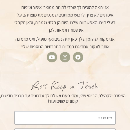
אני רוצה להוכיח לך שכדי להינות ממוצרי איפור וטיפוח
איכותיים לא צריך לרכוש ממותגים שמנסים את מוצריהם על
בעלי חיים. האפשרויות שלנו היום הן בלתי נגמרות, וכאן תקבלי
אינספור דוגמאות לכך!
אני מקווה שהזמן שלך כאן יהיה נעים ואף מועיל, ואני מזמינה
אותך לעקוב אחרי גם במדיות החברתיות הנוספות שלי!
Y
I
F
o
n
a
u
s
c
t
t
e
u
a
b
Lets Keep in Touch
b
g
o
e
r
o
הצטרפי לקהילת הביוטי שלי, ומדי פעם אשלח לך עדכונים עם תכנים חדשים,
a
k
קופונים שווים ועוד!
m