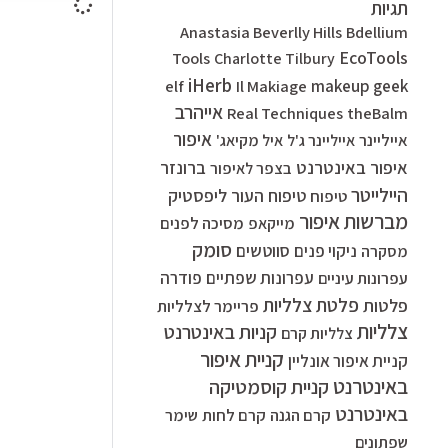
תגיות
Anastasia Beverlly Hills
Bdellium
EcoTools
Tools
Charlotte Tilbury
iHerb
elf
Il Makiage
makeup geek
אייהרב
Real Techniques
theBalm
איפור
אייליינר
אייליינר ג'ל
איל מקיאג'
איפור באינטרנט
ברונזר
בצפר לאיפור
היילייטר
ליפסטיק
טיפוח העור
טיפוח
מברשות איפור
מסיכה לפנים
מייקאפ
סומק
סווטשים
ניקוי פנים
מסקרה
עפרונות שפתיים
פודרה
עפרונות עיניים
פלטת צלליות
פלטות
פריימר לצלליות
צלליות
קניות באינטרנט
צלליות קרם
קניית איפור
קניית איפור אונליין
באינטרנט
קניית קוסמטיקה
באינטרנט
קרם הגנה
קרם לחות
שימר
שפתונים