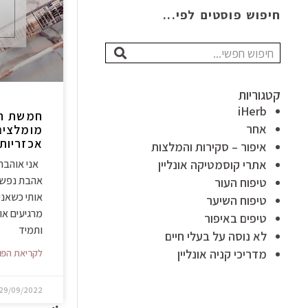
חיפוש פוסטים לפי...
חיפוש
קטגוריות
iHerb
חמשת הש
אחר
אכזריות
איפור – סקירות והמלצות
אתרי קוסמטיקה אונליין
אני אוהבת 
אהבת נפש 
טיפוח העור
אותי כשאני
טיפוח השיער
מרגיעים או
טיפים באיפור
ותמיד
לא נוסה על בעלי חיים
מדריכי קניה אונליין
לקריאת הפו
29/09/2022