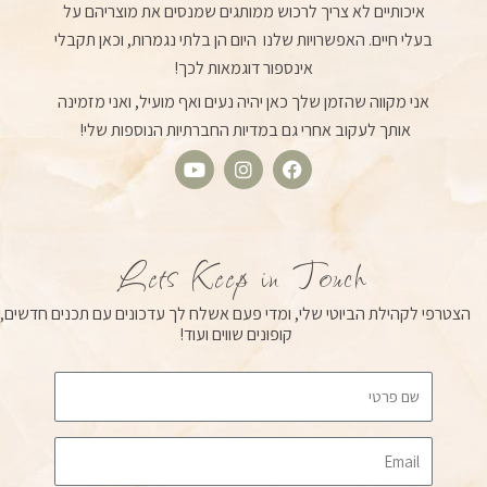
איכותיים לא צריך לרכוש ממותגים שמנסים את מוצריהם על
בעלי חיים. האפשרויות שלנו היום הן בלתי נגמרות, וכאן תקבלי
אינספור דוגמאות לכך!
אני מקווה שהזמן שלך כאן יהיה נעים ואף מועיל, ואני מזמינה
אותך לעקוב אחרי גם במדיות החברתיות הנוספות שלי!
Y
I
F
o
n
a
u
s
c
t
t
e
u
a
b
Lets Keep in Touch
b
g
o
e
r
o
הצטרפי לקהילת הביוטי שלי, ומדי פעם אשלח לך עדכונים עם תכנים חדשים,
a
k
קופונים שווים ועוד!
m
Email