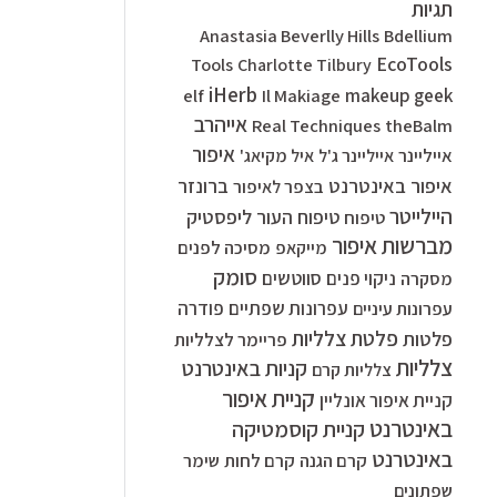
תגיות
Anastasia Beverlly Hills
Bdellium
EcoTools
Tools
Charlotte Tilbury
iHerb
elf
Il Makiage
makeup geek
אייהרב
Real Techniques
theBalm
איפור
אייליינר
אייליינר ג'ל
איל מקיאג'
איפור באינטרנט
ברונזר
בצפר לאיפור
היילייטר
ליפסטיק
טיפוח העור
טיפוח
מברשות איפור
מסיכה לפנים
מייקאפ
סומק
סווטשים
ניקוי פנים
מסקרה
עפרונות שפתיים
פודרה
עפרונות עיניים
פלטת צלליות
פלטות
פריימר לצלליות
צלליות
קניות באינטרנט
צלליות קרם
קניית איפור
קניית איפור אונליין
באינטרנט
קניית קוסמטיקה
באינטרנט
קרם הגנה
קרם לחות
שימר
שפתונים