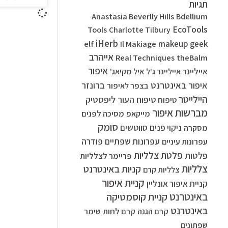
תגיות
Anastasia Beverlly Hills
Bdellium
EcoTools
Tools
Charlotte Tilbury
iHerb
elf
Il Makiage
makeup geek
אייהרב
Real Techniques
theBalm
איפור
אייליינר
אייליינר ג'ל
איל מקיאג'
איפור באינטרנט
ברונזר
בצפר לאיפור
היילייטר
ליפסטיק
טיפוח העור
טיפוח
מברשות איפור
מסיכה לפנים
מייקאפ
סומק
סווטשים
ניקוי פנים
מסקרה
עפרונות שפתיים
פודרה
עפרונות עיניים
פלטת צלליות
פלטות
פריימר לצלליות
צלליות
קניות באינטרנט
צלליות קרם
קניית איפור
קניית איפור אונליין
באינטרנט
קניית קוסמטיקה
באינטרנט
קרם הגנה
קרם לחות
שימר
שפתונים