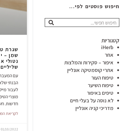
חיפוש פוסטים לפי...
חיפוש
קטגוריות
iHerb
שגרת טי
אחר
שמן – יו
נטולי אכ
איפור – סקירות והמלצות
שליליים
אתרי קוסמטיקה אונליין
עם המעבר 
טיפוח העור
הבנתי שלא 
טיפוח השיער
לעבור מייק
טיפים באיפור
מוצרי הטיפ
לא נוסה על בעלי חיים
חדשות. חש
מדריכי קניה אונליין
לקריאת הפו
01/10/2022