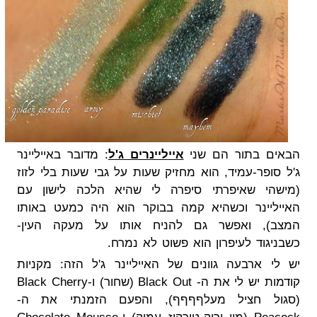
הבאים בתור הם שני
אייליינרים ג'ל
: מדובר באייליינר
ג'ל סופר-עמיד, הוא מחזיק שעות על גבי שעות בלי לזוז
(מישהי שאיפרתי סיפרה לי שהיא הלכה לישון עם
האייליינר וכשהיא קמה בבוקר הוא היה כמעט באותו
המצב), ואפשר גם להניח אותו על מעקה העין-
כשבניגוד לעיפרון הוא פשוט לא נמרח.
יש לי ארבעה גוונים של האייליינר ג'ל הזה: מקניות
קודמות יש לי את ה- Black Out (שחור) ו-Black Cherry
(סגול חציל מעלףףףף), והפעם הזמנתי את ה-