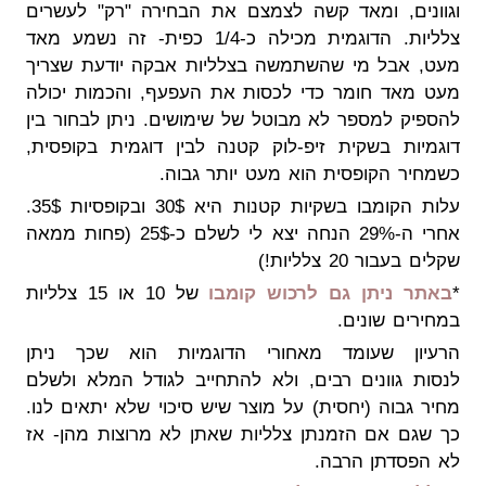
וגוונים, ומאד קשה לצמצם את הבחירה "רק" לעשרים
צלליות. הדוגמית מכילה כ-1/4 כפית- זה נשמע מאד
מעט, אבל מי שהשתמשה בצלליות אבקה יודעת שצריך
מעט מאד חומר כדי לכסות את העפעף, והכמות יכולה
להספיק למספר לא מבוטל של שימושים. ניתן לבחור בין
דוגמיות בשקית זיפ-לוק קטנה לבין דוגמית בקופסית,
כשמחיר הקופסית הוא מעט יותר גבוה.
עלות הקומבו בשקיות קטנות היא 30$ ובקופסיות 35$.
אחרי ה-29% הנחה יצא לי לשלם כ-25$ (פחות ממאה
שקלים בעבור 20 צלליות!)
*
באתר ניתן גם לרכוש קומבו
של 10 או 15 צלליות
במחירים שונים.
הרעיון שעומד מאחורי הדוגמיות הוא שכך ניתן
לנסות גוונים רבים, ולא להתחייב לגודל המלא ולשלם
מחיר גבוה (יחסית) על מוצר שיש סיכוי שלא יתאים לנו.
כך שגם אם הזמנתן צלליות שאתן לא מרוצות מהן- אז
לא הפסדתן הרבה.