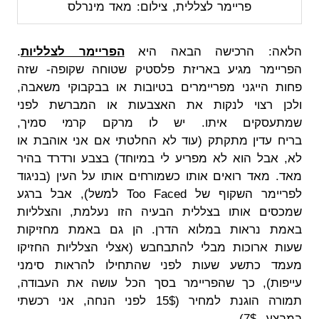
פריימר לצללית, צילום: מאד מינרלס
הלאה: הרכישה הבאה היא
הפריימר לצלליות
.
הפריימר מגיע באריזת פלסטיק שטוחה שקופה- שזה
פחות הייגני מפריימרים בטיובות או בבקבוקי משאבה,
ולכן רצוי לנקות את האצבעות או המברשת לפני
שמתעסקים איתו. יש לו מרקם קרמי סמיך,
בריח עדין מתקתק (עוד לא החלטתי אם אני אוהבת או
לא, אבל הוא לא מפריע לי במיוחד) בצבע ורדרד בהיר
מאד. מאד רואים אותו כשמורחים אותו על העין (בניגוד
לפריימר השקוף של Too Faced למשל), אבל ברגע
שמכסים אותו בצללית הבעיה הזו נעלמת, והצלליות
באמת נראות במלוא הדרן. הן גם באמת מחזיקות
שעות ארוכות מבלי להתבחבש (אצלי הצלליות החזיקו
מעמד כתשע שעות לפני שהתחילו להראות סימני
עייפות), כך שהפריימר בסך הכל עושה את העבודה,
תמורה הוגנת למחיר (15$ לפני הנחה, אני רכשתי
במבצע- 7$).