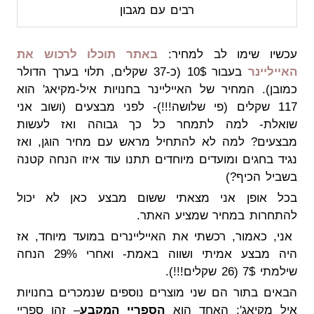
רבים עם מגבון
עכשיו שימו לב למחיר:
באתר תוכלו לרכוש את
האייליינר
בעבור 10$ (כ-37 שקלים, תלוי בערך הדולר
כמובן). המחיר של האייליינר בחנויות איל-מקיאג' הוא
117 שקלים (פי שלושה!!!)- לפני מבצעים (ושוב אני
שואלת- למה לתמחר כל כך גבוהה ואז לעשות
מבצעים? למה לא להתחיל מראש עם מחיר הוגן, ואז
נגיד בחגים ומועדים מיוחדים תתנו עוד איזו הנחה קטנה
בשביל הכיף?)
בכל אופן אני מצאתי ששום מבצע כאן לא יכול
להתחרות במחיר שמציע האתר.
אני, כאמור, רכשתי את האייליינרים במועד מיוחד, אז
היה מבצע אמיתי ושווה באמת- ואחרי 29% הנחה
שילמתי 7$ (26 שקלים!!!).
הבאים בתור הם שני מוצרים נוספים שנמכרים בחנויות
איל מקיאג': האחד הוא
הספריי המקבע
– זהו ספריי