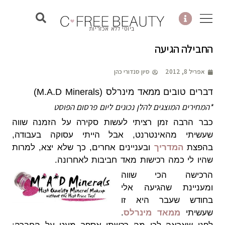
לוג
וכן
ביוטי ללא אכזריות
החבילה הגיעה
אפריל 8, 2012
סיון סנדורי כהן
דברים טובים ממאד מינרלס (M.A.D Minerals)
*המחירים המוצגים להלן נכונים ליום פרסום הפוסט
כבר הרבה זמן רציתי לעשות סקירה על הזמנה שווה
שעשיתי מהאינטרנט, אבל הייתי עסוקה בעבודה,
בהפצת
המדריך
ובעניינים אחרים, כך שלא יצא, למרות
שהיו לי כמה רכישות מאד חביבות לאחרונה.
הרכישה הכי שווה
ומעניינת שהגיעה אלי
בחודש שעבר היא זו
שעשיתי
ממאד מינרלס
.