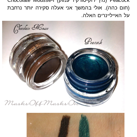
Peacock (מין ירוק-טורקיז עמוק) ו-Chocolate Mousse
(חום כהה). אולי בהמשך אני אעלה סקירה יותר נרחבת
על האייליינרים האלה.