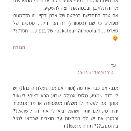
אם הייתה עומדת בפניי אופציה כזו אז הייתי מתפרעת-
אז זה תלוי בך ובכמה את רוצה להשקיע.
אם טרם התחדשת בפלטה של ארבן דקיי- זו הזדמנות
מעולה, כי שם (בספורה) זה הכי זול… סמקים של
טארט… ה-hoola וה-rockateur של בנפיט… חסר???
תגובה
עדי
17/09/2014 ב 20:18
אגב- אם כבר את פה (וסורי אם אני שואלת הרבה!!) יש
לי דוד שמגיע מלוס אנגלס שבוע הבא רציתי לשאול
אותך אם לעשות לו משלוח מסאפורה או מדראגסטור
יהיה משתלם יותר ושהוא יביא לי את זה לישראל??
וכמובן אם יש לך המלצות על מוצרים שכדאי לנצל
בהזמנה..??? תודה מראש!!:)