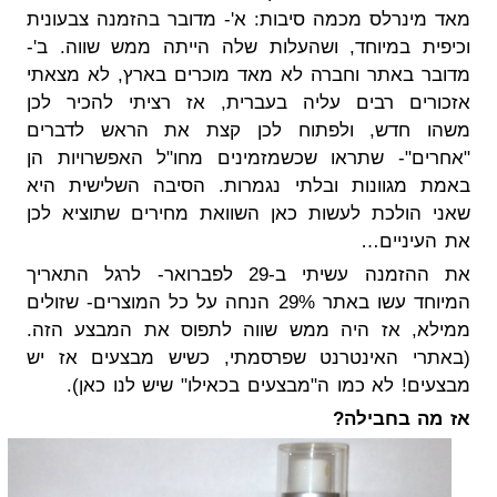
מאד מינרלס מכמה סיבות: א'- מדובר בהזמנה צבעונית
וכיפית במיוחד, ושהעלות שלה הייתה ממש שווה. ב'-
מדובר באתר וחברה לא מאד מוכרים בארץ, לא מצאתי
אזכורים רבים עליה בעברית, אז רציתי להכיר לכן
משהו חדש, ולפתוח לכן קצת את הראש לדברים
"אחרים"- שתראו שכשמזמינים מחו"ל האפשרויות הן
באמת מגוונות ובלתי נגמרות. הסיבה השלישית היא
שאני הולכת לעשות כאן השוואת מחירים שתוציא לכן
את העיניים…
את ההזמנה עשיתי ב-29 לפברואר- לרגל התאריך
המיוחד עשו באתר 29% הנחה על כל המוצרים- שזולים
ממילא, אז היה ממש שווה לתפוס את המבצע הזה.
(באתרי האינטרנט שפרסמתי, כשיש מבצעים אז יש
מבצעים! לא כמו ה"מבצעים בכאילו" שיש לנו כאן).
אז מה בחבילה?