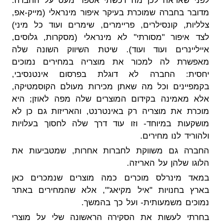
לפני שאראה לכן מה רכשתי אספר מעט על החברה:
מדובר בחברה שמוכרת בעיקר איפור מינראלי (מייק-אפ,
צלליות, קונסילרים, פריימרים, שימרים ועוד כל מיני)
לצד איפור "מסורתי" לא מינראלי (מסקרות, גלוסים,
אייליינרים ועוד ועוד). שיטת השיווק השונה שלה
מאפשרת לה למכור את מוצריה במחירים נמוכים
יחסית: החברה לא דוגלת בפרסום אינטנסיבי,
בקמפיינים וכל מה שאתן מכירות מעולם הקוסמטיקה,
אלא מאמינה בקידום המוצרים שלה מפה לאוזן; היא
מוכרת את מוצריה רק באינטרנט, והאריזות גם כן לא
מושקעות במיוחד- וזו עוד דרך שלה לחסוך בעלויות
ולהוריד לנו מחירים.
החברה גם משווקת לחברות אחרות, שמטביעות את
הלוגו שלהן על האריזה.
במאד מינרלס מוכרים כמה מוצרים שנמכרים כאן
בארץ בחנויות "איל מקיאג'", אלא שהמחירים באתר
נמוכים משמעותית- ועל כך בהמשך.
בחרתי לעשות את הסקירה הראשונה שלי על מוצרי