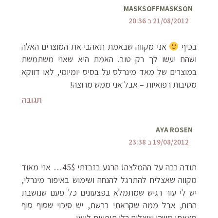
MASKSOFFMASKSON
21/08/2012 ב 20:36
בכיף
אני מקווה שבאמת תאהבי את המוצרים האלה
ושהם יעשו לך רק טוב. האמת היא שאני משתמשת
במוצרים של מאד מינרלס על בסיס יומיומי, לאו דווקא
מסיבות רפואיות – אבל אני ממש מרוצה!
תגובה
AYA ROSEN
19/08/2012 ב 23:38
תודה רבה על ההמלצה! הרגע בזבזתי 45$… אני מאוד
מקווה שאצליח להתרגל להנחה ושימוש באיפור מינרלי,
יש לי עור רגיש שמתמלא בפצעונים כל פעם שנושבת
הרוח, אבל ממה שקראתי ברשת, יש סיכוי שסוף סוף
מצאתי משהו שיצליח בלי תופעות לוואי…