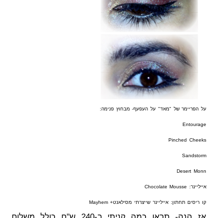
על הפריימר של "מאד" על העפעף- מבחוץ פנימה:
Entourage
Pinched Cheeks
Sandstorm
Desert Monn
אייליינר: Chocolate Mousse
קו ריסים תחתון: אייליינר שייצרתי מסילאנט+ Mayhem
אז הנה- תראו כמה קניתי ב-240 ש"ח כולל משלוח