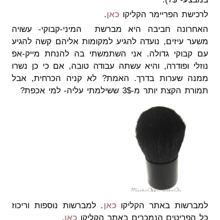
לרכישת הפריימר הקליקו
כאן
.
האחרונה חביבה היא מברשת המיני-קבוקי- עשויה
משער עיזים, נועדה להגיע למקומות אליהם קשה להגיע
עם קבוקי גדולה. אני השתמשתי בה להנחת מייק-אפ
נוזלי ופודרה, והיא עשתה עבודה טובה, אם כי כן נשרו
ממנה שערות בדרך. האמת? לא קניה הכרחית, אבל
תמורת הקצת יותר מ-3$ ששילמתי עליה- למי אכפת?
למברשות באתר הקליקו
כאן
. למברשות נוספות וריכוז
כל הפריטים הנמכרים באתר הקליקו
כאן
.