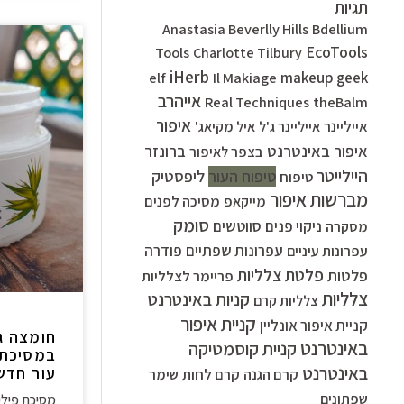
תגיות
Anastasia Beverlly Hills
Bdellium
EcoTools
Tools
Charlotte Tilbury
iHerb
elf
Il Makiage
makeup geek
אייהרב
Real Techniques
theBalm
איפור
אייליינר
אייליינר ג'ל
איל מקיאג'
איפור באינטרנט
ברונזר
בצפר לאיפור
היילייטר
ליפסטיק
טיפוח העור
טיפוח
מברשות איפור
מסיכה לפנים
מייקאפ
סומק
סווטשים
ניקוי פנים
מסקרה
עפרונות שפתיים
פודרה
עפרונות עיניים
פלטת צלליות
פלטות
פריימר לצלליות
צלליות
קניות באינטרנט
צלליות קרם
קניית איפור
קניית איפור אונליין
חומצה ג
באינטרנט
קניית קוסמטיקה
במסיכת 
באינטרנט
עור חדש ונקי
קרם הגנה
קרם לחות
שימר
שפתונים
מסיכת פילי