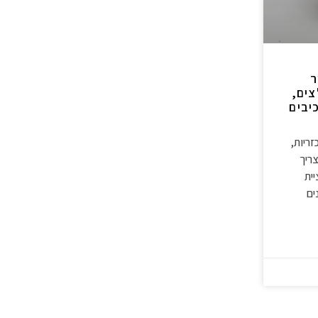
ר
צים,
יבים
ריות,
ריך
ית
ים