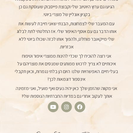
הגיעו גם ערוץ היוטיוב שלי וקבוצת פייסבוק שעוסקת גם כן
בקניון אונליין של מוצרי ביוטי.
עם המעבר שלי לצמחונות, הבנתי שאני חייבת לעשות את
אותו הדבר גם עם אוסף האיפור שלי. אז החלטתי לתת לבלוג
שלי מייקאובר מוחלט, ולהפוך אותו לכזה שכולו ביוטי ללא
אכזריות.
אני רוצה להוכיח לך שכדי להינות ממוצרי איפור וטיפוח
איכותיים לא צריך לרכוש ממותגים שמנסים את מוצריהם על
בעלי חיים. האפשרויות שלנו היום הן בלתי נגמרות, וכאן תקבלי
אינספור דוגמאות לכך!
אני מקווה שהזמן שלך כאן יהיה נעים ואף מועיל, ואני מזמינה
אותך לעקוב אחרי גם במדיות החברתיות הנוספות שלי!
Y
I
F
o
n
a
u
s
c
t
t
e
u
a
b