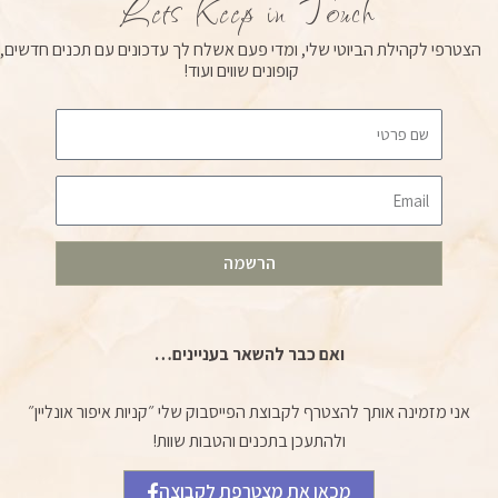
Lets Keep in Touch
b
g
o
e
r
o
הצטרפי לקהילת הביוטי שלי, ומדי פעם אשלח לך עדכונים עם תכנים חדשים,
a
k
קופונים שווים ועוד!
m
Email
הרשמה
ואם כבר להשאר בעניינים…
אני מזמינה אותך להצטרף לקבוצת הפייסבוק שלי ״קניות איפור אונליין״
ולהתעכן בתכנים והטבות שוות!
מכאן את מצטרפת לקבוצה