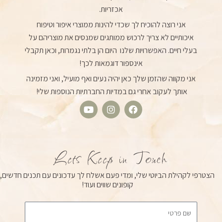
אכזריות.
אני רוצה להוכיח לך שכדי להינות ממוצרי איפור וטיפוח
איכותיים לא צריך לרכוש ממותגים שמנסים את מוצריהם על
בעלי חיים. האפשרויות שלנו היום הן בלתי נגמרות, וכאן תקבלי
אינספור דוגמאות לכך!
אני מקווה שהזמן שלך כאן יהיה נעים ואף מועיל, ואני מזמינה
אותך לעקוב אחרי גם במדיות החברתיות הנוספות שלי!
Y
I
F
o
n
a
u
s
c
t
t
e
u
a
b
Lets Keep in Touch
b
g
o
e
r
o
הצטרפי לקהילת הביוטי שלי, ומדי פעם אשלח לך עדכונים עם תכנים חדשים,
a
k
קופונים שווים ועוד!
m