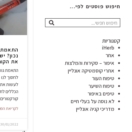
חיפוש פוסטים לפי...
חיפוש
קטגוריות
iHerb
התאמת גו
אחר
נכון? יש
את הקורקטור
איפור – סקירות והמלצות
אתרי קוסמטיקה אונליין
התאמת גוון
לחסוך לנו 
טיפוח העור
לעשות את ז
טיפוח השיער
הכללים לתי
טיפים באיפור
קורקטורים.
לא נוסה על בעלי חיים
מדריכי קניה אונליין
לקריאת הפו
30/01/2022