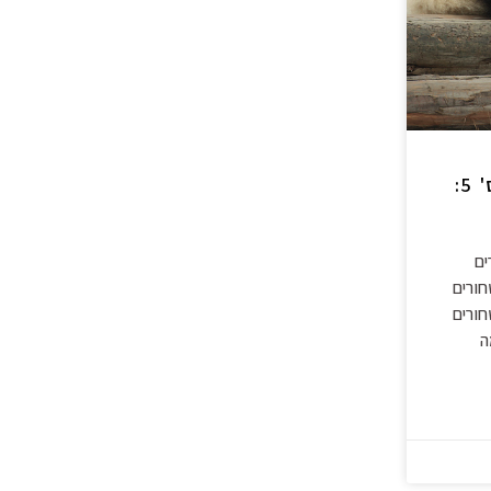
בצפר לאיפור- שיעור מס' 5:
ים
חורים
חורים
ה