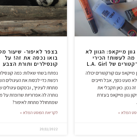
ון מייקאפ: הגוון לא
 מה לעשות! הכירי
בואו נכסה את זה! על
ים של L.A. Girl
קונסילרים ותורת הצבע
 מייקאפ עם קורקטורים יכולה
נפתח בשתי שאלות: כמה קונסילר
לא מעט כסף, אבל חייבים
רכשת כדי לכסות את העיגולים הש
ה נכון. כאן תקבלי את
מתחת לעינייך, ובמקום עיגולים ש
קון גוון מייקאפ בעזרת
נותרה לה אפרוריות שרומזת על מ
שמתחולל מתחת לאיפור?
סט המלא »
לקריאת הפוסט המלא »
20/11/2022