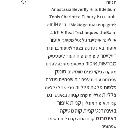
תגיות
Anastasia Beverlly Hills
Bdellium
EcoTools
Tools
Charlotte Tilbury
iHerb
elf
Il Makiage
makeup geek
אייהרב
Real Techniques
theBalm
איפור
אייליינר
אייליינר ג'ל
איל מקיאג'
איפור באינטרנט
ברונזר
בצפר לאיפור
היילייטר
ליפסטיק
טיפוח העור
טיפוח
מברשות איפור
מסיכה לפנים
מייקאפ
סומק
סווטשים
ניקוי פנים
מסקרה
עפרונות שפתיים
פודרה
עפרונות עיניים
פלטת צלליות
פלטות
פריימר לצלליות
צלליות
קניות באינטרנט
צלליות קרם
קניית איפור
קניית איפור אונליין
באינטרנט
קניית קוסמטיקה
באינטרנט
קרם הגנה
קרם לחות
שימר
שפתונים